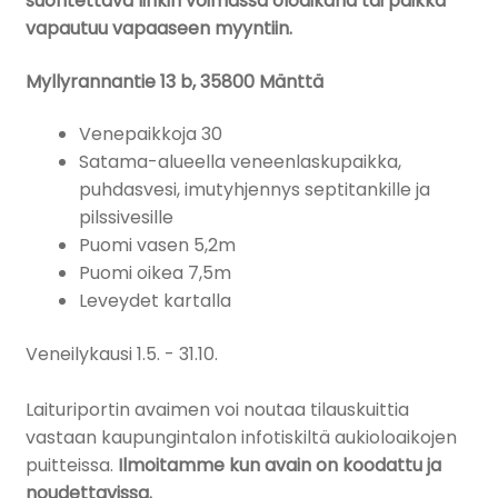
suoritettava linkin voimassa oloaikana tai paikka
vapautuu vapaaseen myyntiin.
Myllyrannantie 13 b, 35800 Mänttä
Venepaikkoja 30
Satama-alueella veneenlaskupaikka,
puhdasvesi, imutyhjennys septitankille ja
pilssivesille
Puomi vasen 5,2m
Puomi oikea 7,5m
Leveydet kartalla
Veneilykausi 1.5. - 31.10.
Laituriportin avaimen voi noutaa tilauskuittia
vastaan kaupungintalon infotiskiltä aukioloaikojen
puitteissa.
Ilmoitamme kun avain on koodattu ja
noudettavissa.