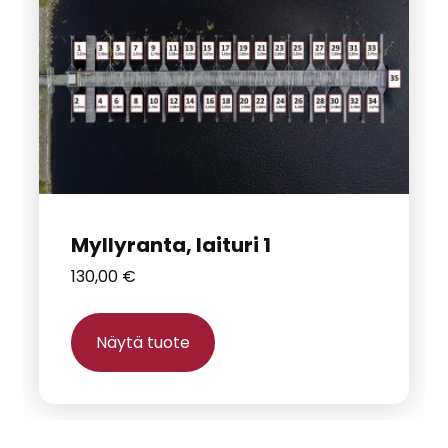
useampi
muunnelma.
Voit
tehdä
valinnat
tuotteen
sivulla.
Myllyranta, laituri 1
130,00
€
Näytä tuote