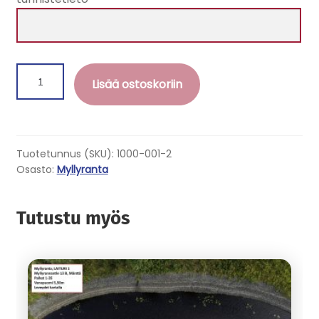
Myllyranta,
Lisää ostoskoriin
laituri
2
määrä
Tuotetunnus (SKU):
1000-001-2
Osasto:
Myllyranta
Tutustu myös
Tällä
tuotteella
on