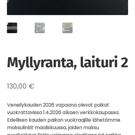
Laajenna
Tuotteet
alemman
tason
valikko
Myllyranta, laituri 2
130,00
€
Veneilykauden 2026 vapaana olevat paikat
vuokrattavissa 1.4.2026 alkaen verkkokaupassa.
Edellisen kauden paikan vuokraajille lähetämme
maksulinkit maaliskuussa, joiden maksu